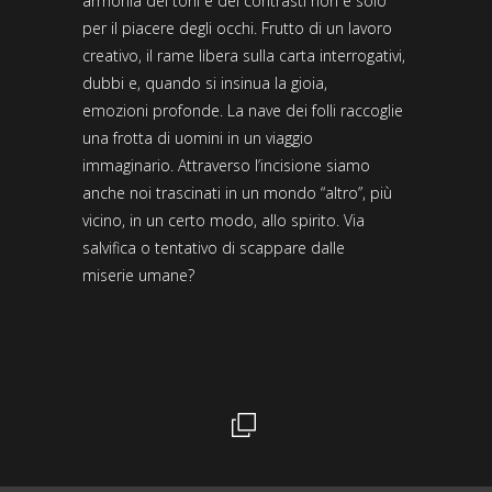
armonia dei toni e dei contrasti non è solo
per il piacere degli occhi. Frutto di un lavoro
creativo, il rame libera sulla carta interrogativi,
dubbi e, quando si insinua la gioia,
emozioni profonde. La nave dei folli raccoglie
una frotta di uomini in un viaggio
immaginario. Attraverso l’incisione siamo
anche noi trascinati in un mondo “altro”, più
vicino, in un certo modo, allo spirito. Via
salvifica o tentativo di scappare dalle
miserie umane?