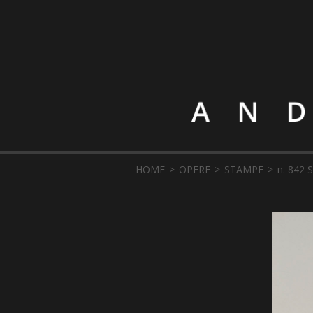
HOME
OPERE
STAMPE
n. 842 S