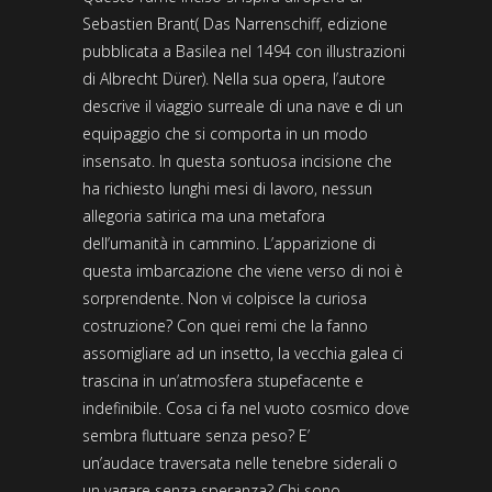
Sebastien Brant( Das Narrenschiff, edizione
pubblicata a Basilea nel 1494 con illustrazioni
di Albrecht Dürer). Nella sua opera, l’autore
descrive il viaggio surreale di una nave e di un
equipaggio che si comporta in un modo
insensato. In questa sontuosa incisione che
ha richiesto lunghi mesi di lavoro, nessun
allegoria satirica ma una metafora
dell’umanità in cammino. L’apparizione di
questa imbarcazione che viene verso di noi è
sorprendente. Non vi colpisce la curiosa
costruzione? Con quei remi che la fanno
assomigliare ad un insetto, la vecchia galea ci
trascina in un’atmosfera stupefacente e
indefinibile. Cosa ci fa nel vuoto cosmico dove
sembra fluttuare senza peso? E’
un’audace traversata nelle tenebre siderali o
un vagare senza speranza? Chi sono