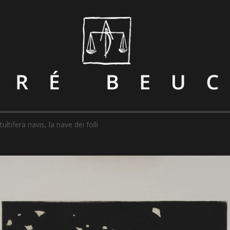
tultifera navis, la nave dei folli