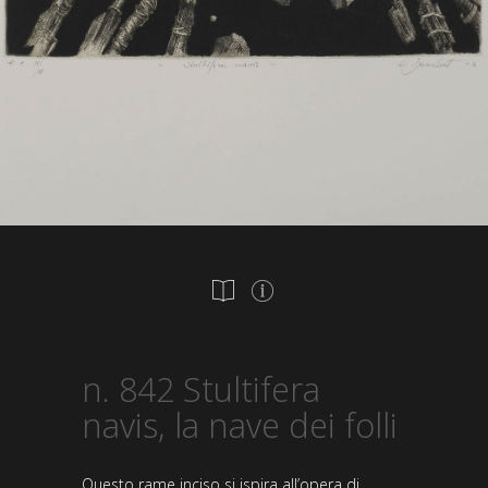
n. 842 Stultifera
navis, la nave dei folli
Questo rame inciso si ispira all’opera di