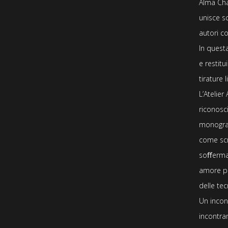
Alma Ch
unisce s
autori c
In questa
e restit
tirature l
L’
Atelier
riconosci
monogr
come sc
soﬀermar
amore pe
delle tec
Un incon
incontra