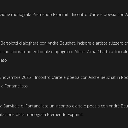
zione monografa Premendo Exprimit - Incontro d’arte e poesia con 
Bartolotti dialogherà con André Beuchat, incisore e artista svizzero c
il suo laboratorio editoriale e tipografco Atelier Alma Charta a Toccal
lato
 novembre 2025 – Incontro d’arte e poesia con André Beuchat in Ro
e a Fontanellato
ca Sanvitale di Fontanellato un incontro d’arte e poesia con André Be
ntazione della monografa
Premendo Exprimit.