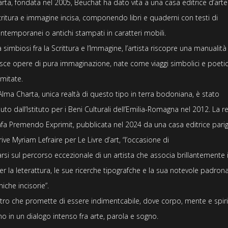
arta
, fondata nel 2005, Beuchat ha dato vita a una
casa editrice d’art
critura e immagine incisa, componendo libri e quaderni con
testi di
ontemporanei o antichi
stampati in
caratteri mobili
.
 simbiosi fra la
Scrittura
e l’
Immagine
, l’artista riscopre una manualit
uisce opere di
pura immaginazione
, nate come
viaggi simbolici e poeti
imitate.
 Alma Charta
, unica realtà di questo tipo in terra bodoniana, è stato
uto dall’Istituto per i Beni Culturali dell’Emilia-Romagna nel 2012
. La r
afa
Premendo Exprimit
, pubblicata nel 2024 da una
casa editrice pari
rive
Myriam Lefraire
per
Le Livre d’art
, “l’occasione di
si sul percorso eccezionale di un artista che associa brillantemente i
r la leterattura, le sue ricerche tipografche e la sua notevole padron
niche incisorie”.
tro che promette di essere
indimentcabile
, dove corpo, mente e spiri
no in un dialogo intenso fra arte, parola e sogno.