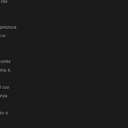
e
che
à preziosa
ci
in
ecente
gina
, è,
l suo
anza
to si