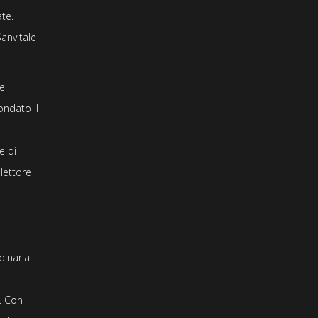
te.
anvitale
re
ondato il
e di
lettore
dinaria
o. Con