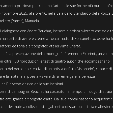
tamento prezioso per chi ama l’arte nelle sue forme più pure e rafna
8 novembre 2025
, alle
ore 16
, nella
Sala dello Stendardo della Rocca S
nellato (Parma)
,
Manuela
ti
dialogherà con
André Beuchat
, incisore e artista svizzero che da olt
i ha scelto di vivere e creare a
Toccalmatto di Fontanellato
, dove ha f
ratorio editoriale e tipografco
Atelier Alma Charta
.
one è la
presentazione della monografa
Premendo Exprimit
, un volum
on oltre
150 riproduzioni
e test di
quatro autori
che accompagnano il 
erta del percorso creativo di un artista defnito “visionario”, capace di
re la materia in poesia visiva e di far emergere la bellezza
nell’universo onirico delle sue incisioni.
dere di campagna, Beuchat ha costruito nel tempo un luogo di straor
 fra
arte grafica e tipografa d’arte
. Dai suoi torchi nascono
acquefort e
cche
destnate a collezionist e gabinetto di stampa in Italia e all’ester