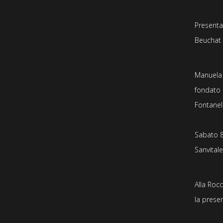
Presenta
Beuchat
Manuela 
fondato 
Fontanel
Sabato 8
Sanvital
Alla Roc
la prese