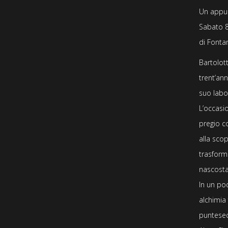
Un appun
Sabato
di Fonta
Bartolot
trent’ann
suo labo
L’occasi
pregio c
alla scop
trasforma
nascosta 
In un po
alchimia
puntese