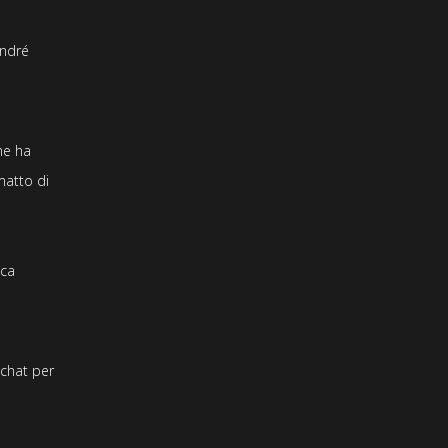
André
he ha
matto di
cca
uchat per