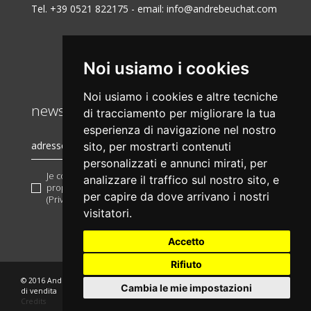
Tel. +39 0521 822175 - email:
info@andrebeuchat.com
Noi usiamo i cookies
Noi usiamo i cookies e altre tecniche
newsletter
di tracciamento per migliorare la tua
esperienza di navigazione nel nostro
sito, per mostrarti contenuti
personalizzati e annunci mirati, per
Je confirme d'avoir lu et d'accepter les conditions
analizzare il traffico sul nostro sito, e
proposées
traitement des informations personnelles
e la
per capire da dove arrivano i nostri
(Privacy policy)
visitatori.
Accetto
Rifiuto
© 2016 André Beuchat - p.iva 00166668889
Privacy
Legal
Condizioni
Cambia le mie impostazioni
di vendita
Credits