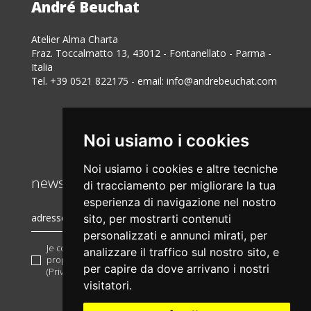
André Beuchat
Atelier Alma Charta
Fraz. Toccalmatto 13, 43012 - Fontanellato - Parma -
Italia
Tel. +39 0521 822175 - email:
info@andrebeuchat.com
Noi usiamo i cookies
Noi usiamo i cookies e altre tecniche
newsletter
di tracciamento per migliorare la tua
esperienza di navigazione nel nostro
sito, per mostrarti contenuti
personalizzati e annunci mirati, per
Je confirme d'avoir lu et d'accepter les conditions
analizzare il traffico sul nostro sito, e
proposées
traitement des informations personnelles
e la
per capire da dove arrivano i nostri
(Privacy policy)
visitatori.