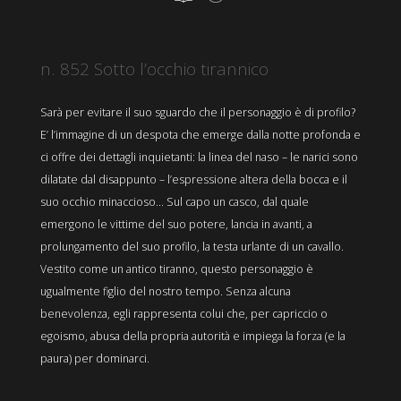
n. 852 Sotto l’occhio tirannico
Sarà per evitare il suo sguardo che il personaggio è di profilo?
E’ l’immagine di un despota che emerge dalla notte profonda e
ci offre dei dettagli inquietanti: la linea del naso – le narici sono
dilatate dal disappunto – l’espressione altera della bocca e il
suo occhio minaccioso... Sul capo un casco, dal quale
emergono le vittime del suo potere, lancia in avanti, a
prolungamento del suo profilo, la testa urlante di un cavallo.
Vestito come un antico tiranno, questo personaggio è
ugualmente figlio del nostro tempo. Senza alcuna
benevolenza, egli rappresenta colui che, per capriccio o
egoismo, abusa della propria autorità e impiega la forza (e la
paura) per dominarci.